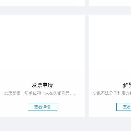
发票申请
解
发票是指一切单位和个人在购销商品、提供或接受服务以及从事其他经营活动中，所开具和收取的业务凭证，是会计核算的原始依据，也是审计机关、税务机关执法检查的重要依据。收据才是收付款凭证，发票只能证明业务发生了，不能证明款项是否收付。
查看详情
查看