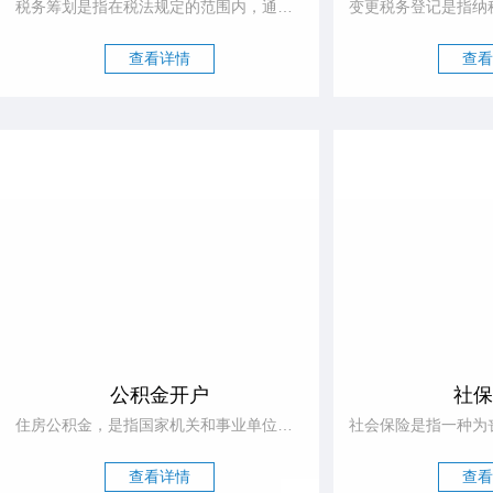
税务筹划是指在税法规定的范围内，通过对经营、投资、理财等活动的事先筹划和安排，尽可能的获得“节税”的税收利益的筹划方法。
查看详情
查看
公积金开户
社保
住房公积金，是指国家机关和事业单位、国有企业、城镇集体企业、外商投资企业、城镇私营企业及其他城镇企业和事业单位、民办非企业单位、社会团体及其在职职工，对等缴存的长期住房储蓄。
查看详情
查看