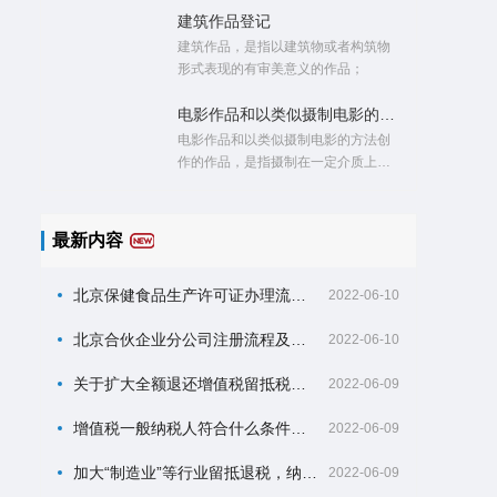
建筑作品登记
建筑作品，是指以建筑物或者构筑物
形式表现的有审美意义的作品；
电影作品和以类似摄制电影的方法创作的作品登记
电影作品和以类似摄制电影的方法创
作的作品，是指摄制在一定介质上，
由一系列有伴音或者无伴音的画面组
成，并且借助适当装置放映或者以其
他方式传播的作品；
最新内容
北京保健食品生产许可证办理流程及材料？
2022-06-10
北京合伙企业分公司注册流程及材料？
2022-06-10
关于扩大全额退还增值税留抵税额政策行业范围的公告
2022-06-09
增值税一般纳税人符合什么条件可以申请增量留抵退税？
2022-06-09
加大“制造业”等行业留抵退税，纳税人可以自什么时候开始申请？
2022-06-09