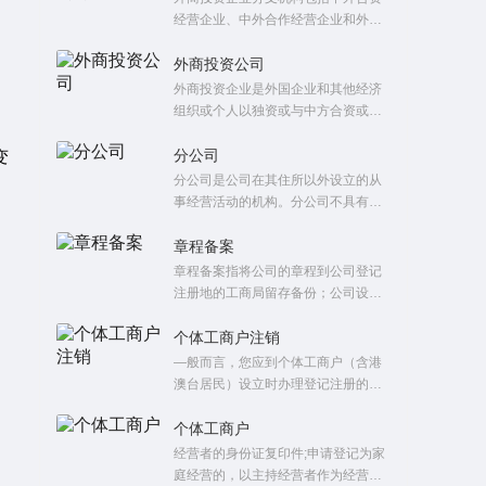
经营企业、中外合作经营企业和外资
企业在中国境内设立的不独立承担民
事责任的营业单位。
外商投资公司
外商投资企业是外国企业和其他经济
组织或个人以独资或与中方合资或合
作方式在中国境内投资，并依照中国
法律设立的能独立承担民事责任的企
分公司
变
业法人。
分公司是公司在其住所以外设立的从
事经营活动的机构。分公司不具有企
业法人资格。
章程备案
章程备案指将公司的章程到公司登记
注册地的工商局留存备份；公司设
立、变更都会引起章程内容的变化，
因此都需要向工商局重新提交一份新
个体工商户注销
的章程或者章程修正案；章程上需有
—般而言，您应到个体工商户（含港
股东的签字（自然人）或盖章（法
澳台居民）设立时办理登记注册的登
人）
记机关办理注销登记手续。
个体工商户
经营者的身份证复印件;申请登记为家
庭经营的，以主持经营者作为经营者