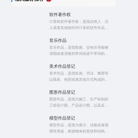
软件著作权
计算机软件著作权：是指自然人、法
人或者其他组织对计算机软件作品享
有的财产权利和精神权利的总称。通
常语境下，计算机软件著作权又被简
音乐作品
称为软件著作权、计算机软著或者软
音乐作品，是指歌曲、交响乐等能够
著。
演唱或者演奏的带词或者不带词的作
品；
美术作品登记
美术作品，是指绘画、书法、雕塑等
以线条、色彩或者其他方式构成的有
审美意义的平面或者立体的造型艺术
作品；
图形作品登记
图形作品，是指为施工、生产绘制的
工程设计图、产品设计图，以及反映
地理现象、说明事物原理或者结构的
地图、示意图等作品；
模型作品登记
模型作品，是指为展示、试验或者观
测等用途，根据物体的形状和结构，
按照一定比例制成的立体作品。