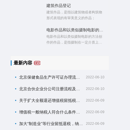
建筑作品登记
建筑作品，是指以建筑物或者构筑物
形式表现的有审美意义的作品；
电影作品和以类似摄制电影的方法创作的作品登记
电影作品和以类似摄制电影的方法创
作的作品，是指摄制在一定介质上，
由一系列有伴音或者无伴音的画面组
成，并且借助适当装置放映或者以其
他方式传播的作品；
最新内容
北京保健食品生产许可证办理流程及材料？
2022-06-10
北京合伙企业分公司注册流程及材料？
2022-06-10
关于扩大全额退还增值税留抵税额政策行业范围的公告
2022-06-09
增值税一般纳税人符合什么条件可以申请增量留抵退税？
2022-06-09
加大“制造业”等行业留抵退税，纳税人可以自什么时候开始申请？
2022-06-09