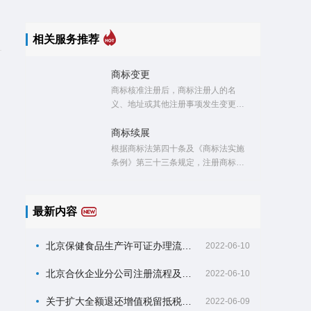
相关服务推荐
商标变更
商标核准注册后，商标注册人的名
义、地址或其他注册事项发生变更
的，应当向商标局申请办理相应变更
手续。 自2002年9月15日《商标法实
商标续展
施条例》施行之日起，已申请但尚未
根据商标法第四十条及《商标法实施
获准注册的商标，也可向商标局申请
条例》第三十三条规定，注册商标的
变更其申请人名义、地址、代理人，
有效期为十年。注册商标有效期满后
或者删减注册申请中指定商品。
需要继续使用的，应当在期满前的十
二个月内按照规定办理续展手续；在
最新内容
此期间未能办理的，可以给予六个月
的宽展期。
北京保健食品生产许可证办理流程及材料？
2022-06-10
北京合伙企业分公司注册流程及材料？
2022-06-10
关于扩大全额退还增值税留抵税额政策行业范围的公告
2022-06-09