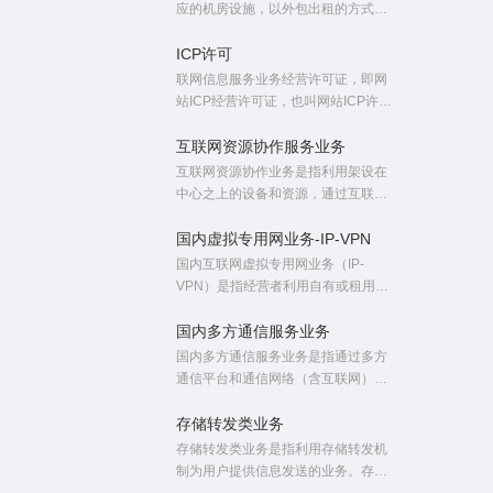
照，简称EDI证或EDI资质。
应的机房设施，以外包出租的方式为
用户的服务器等互联网或其他网络相
关设备提供放置、代理维护及管理服
ICP许可
务，从事IDC业务就需要申请IDC许可
联网信息服务业务经营许可证，即网
证，简称IDC证（idc资质或idc牌
站ICP经营许可证，也叫网站ICP许可
照），它属于第一类增值电信业务中
证。根据中华人民共和国国务院令第
的互联网数据中心业务。
291号《中华人民共和国电信条
互联网资源协作服务业务
例》、第292号《互联网信息服务管
互联网资源协作业务是指利用架设在
理办法》，国家对提供互联网信息服
中心之上的设备和资源，通过互联网
务的ICP实行许可证制度。
或其他网络以随时获取、按需使用、
随时扩展、协作共享等方式，为用户
国内虚拟专用网业务-IP-VPN
提供的包括但不限于存储、互联网应
国内互联网虚拟专用网业务（IP-
用开发环境、互联网应用部署和运行
VPN）是指经营者利用自有或租用的
管理等服务。
互联网网络资源，采用TCP/IP协议，
为国内用户定制互联网闭合用户群网
国内多方通信服务业务
络的服务。互联网虚拟专用网主要采
国内多方通信服务业务是指通过多方
用IP隧道等基于TCP/IP的技术组建，
通信平台和通信网络（含互联网）实
并提供一定的安全性和保密性，专网
现国内两点或多点之间实时的交互式
内可实现加密的透明分组传送。
或点播式的话音、图像通信服务。
存储转发类业务
存储转发类业务是指利用存储转发机
制为用户提供信息发送的业务。存储