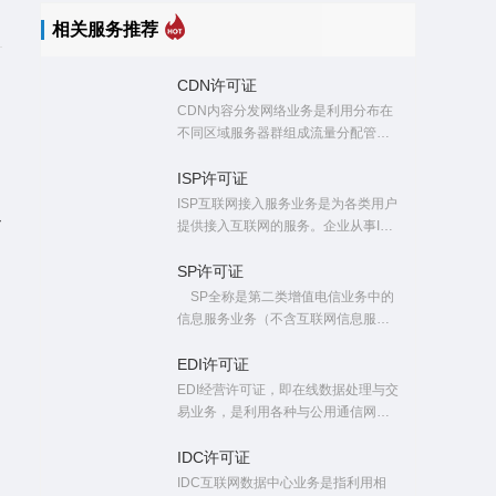
相关服务推荐
CDN许可证
CDN内容分发网络业务是利用分布在
不同区域服务器群组成流量分配管理
网络平台，提高用户访问速度的服
务。
ISP许可证
ISP互联网接入服务业务是为各类用户
治
提供接入互联网的服务。企业从事ISP
业务就需要申请ISP许可证，简称ISP
证、isp资质、isp牌照，属于第一类增
SP许可证
值电信业务的互联网接入服务业务。
SP全称是第二类增值电信业务中的
信息服务业务（不含互联网信息服
务）。针对全网SP业务的经营许可，
分为全网SP证和地网SP证，全网SP
EDI许可证
是在工信部申请，地网SP是在公司注
EDI经营许可证，即在线数据处理与交
册所在地通信管理局申请。
易业务，是利用各种与公用通信网相
连的数据与交易事务处理应用平台，
通过公用通信网互联网为用户提供在
IDC许可证
线数据处理和交易/事物处理的业务牌
IDC互联网数据中心业务是指利用相