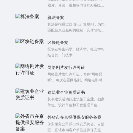
图片、音频、视频等内容的AI系统。
其核心是通过大规模预训练和优化训
练，使模型具备通用知识并适应特定
算法备案
任务。这类模型通常基于深度学习架
算法是指通过自动化计算规则，为您
构（如Transformer），在大量语料上
匹配信息或服务的机制，具体包括五
训练而成，具备强大的语言理解与生
类：个性化推送类（如“猜你喜欢”）、
成能力。
排序精选类（如热搜榜单）、检索过
区块链备案
滤类（如搜索筛选）、生成合成类
区块链将密码学、经济学、社会学相
（如AI生成内容）以及调度决策类
结合的一门技术
（如外卖派单、网约车匹配）。这些
算法广泛应用于新闻资讯、短视频、
网络剧片发行许可证
电商购物、本地生活、出行服务等业
网络剧片发行许可证，俗称"网络视
务场景，旨在提升您的使用效率与体
听"。每次在看网络剧、网络电影时，
验。
出现在片头以“网络视听”四个字为主体
图，以朱红色为底色，时长5秒，放置
建筑业企业资质证书
于节目片头开始部分，因上面写有“网
从事建筑活动的建筑施工企业、勘察
络视听”，“网络剧片发行许可证”片头
单位、设计单位和工程监理单位，按
分为网络剧和网络电影，发证机关皆
照其拥有的注册资本、专业技术人
为国家广播电视总局。被视为网络
员、技术装备和已完成的建筑工程业
外省市在京提供保安服务备案
剧、网络电影的“准生证”。
绩等资质条件，划分为不同的资质等
保安服务公司派出保安员跨省、自治
级，经资质审查合格，取得相应等级
区、直辖市为客户单位提供保安服务