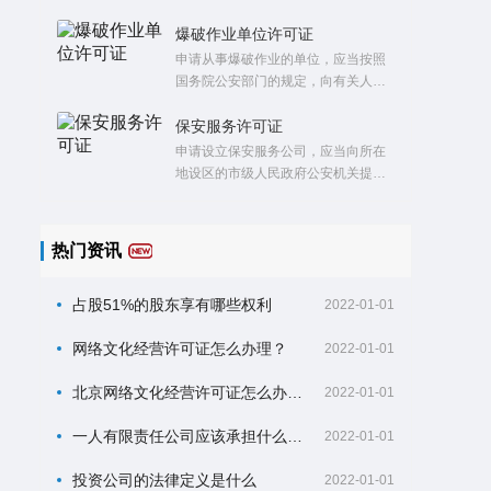
的资质证书后，方可在其资质等级许
的，应当向服务所在地设区的市级人
可的范围内从事建筑活动。
民政府公安机关备案。
爆破作业单位许可证
申请从事爆破作业的单位，应当按照
国务院公安部门的规定，向有关人民
政府公安机关提出申请，并提供能够
证明其符合本条例第三十一条规定条
保安服务许可证
件的有关材料。
申请设立保安服务公司，应当向所在
地设区的市级人民政府公安机关提交
申请书以及能够证明其符合本条例第
八条规定条件的材料。
热门资讯
占股51%的股东享有哪些权利
2022-01-01
网络文化经营许可证怎么办理？
2022-01-01
北京网络文化经营许可证怎么办理？
2022-01-01
一人有限责任公司应该承担什么样的法律责任
2022-01-01
投资公司的法律定义是什么
2022-01-01